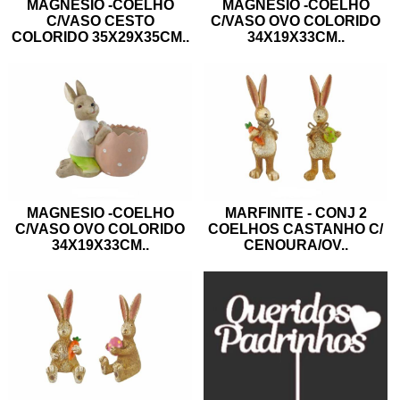
MAGNESIO -COELHO
MAGNESIO -COELHO
C/VASO CESTO
C/VASO OVO COLORIDO
COLORIDO 35X29X35CM
..
34X19X33CM
..
MAGNESIO -COELHO
MARFINITE - CONJ 2
C/VASO OVO COLORIDO
COELHOS CASTANHO C/
34X19X33CM
..
CENOURA/OV
..