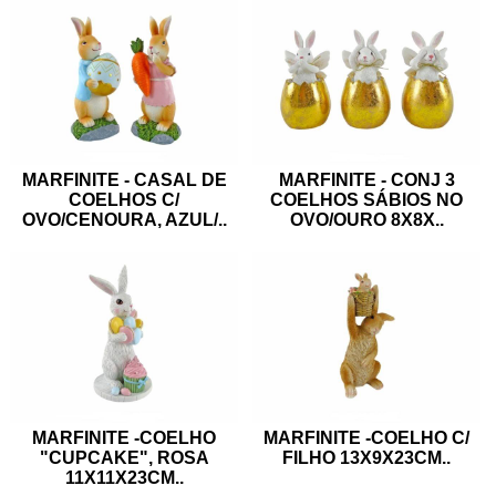
MARFINITE - CASAL DE
MARFINITE - CONJ 3
COELHOS C/
COELHOS SÁBIOS NO
OVO/CENOURA, AZUL/
..
OVO/OURO 8X8X
..
MARFINITE -COELHO
MARFINITE -COELHO C/
"CUPCAKE", ROSA
FILHO 13X9X23CM
..
11X11X23CM
..