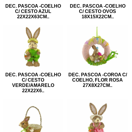
DEC. PASCOA -COELHO
DEC. PASCOA -COELHO
C/ CESTO AZUL
C/ CESTO OVOS
22X22X63CM
..
18X15X22CM
..
DEC. PASCOA -COELHO
DEC. PASCOA -COROA C/
C/ CESTO
COELHO, FLOR ROSA
VERDE/AMARELO
27X8X27CM
..
22X22X6
..