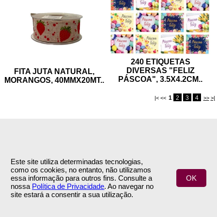
240 ETIQUETAS
DIVERSAS "FELIZ
FITA JUTA NATURAL,
PÁSCOA", 3.5X4.2CM
..
MORANGOS, 40MMX20MT
..
1
2
3
4
|< <<
>>
>|
Este site utiliza determinadas tecnologias,
como os cookies, no entanto, não utilizamos
INFORMAÇÕES
APOIO AO CLIENTE
essa informação para outros fins. Consulte a
OK
nossa
Política de Privacidade
. Ao navegar no
Empresa
Encomendas & Pagamentos
site estará a consentir a sua utilização.
Termos e Condições
Envio
Política de Privacidade
Trocas & Devoluções
Contactos