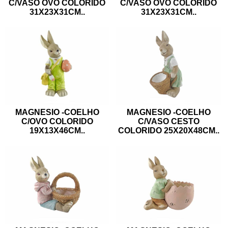
C/VASO OVO COLORIDO
C/VASO OVO COLORIDO
31X23X31CM
..
31X23X31CM
..
MAGNESIO -COELHO
MAGNESIO -COELHO
C/OVO COLORIDO
C/VASO CESTO
19X13X46CM
..
COLORIDO 25X20X48CM
..