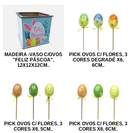
MADEIRA -VASO C/OVOS
PICK OVOS C/ FLORES, 3
"FELIZ PÁSCOA",
CORES DEGRADÉ X6,
12X12X12CM
..
6CM
..
PICK OVOS C/ FLORES, 3
PICK OVOS C/ FLORES, 3
CORES X6, 5CM
..
CORES X6, 6CM
..