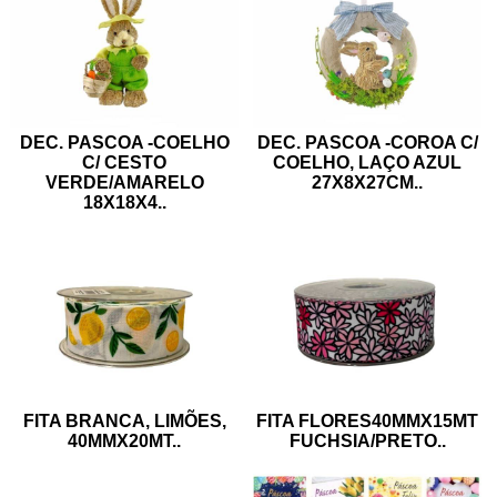
DEC. PASCOA -COELHO
DEC. PASCOA -COROA C/
C/ CESTO
COELHO, LAÇO AZUL
VERDE/AMARELO
27X8X27CM
..
18X18X4
..
FITA BRANCA, LIMÕES,
FITA FLORES40MMX15MT
40MMX20MT
..
FUCHSIA/PRETO
..