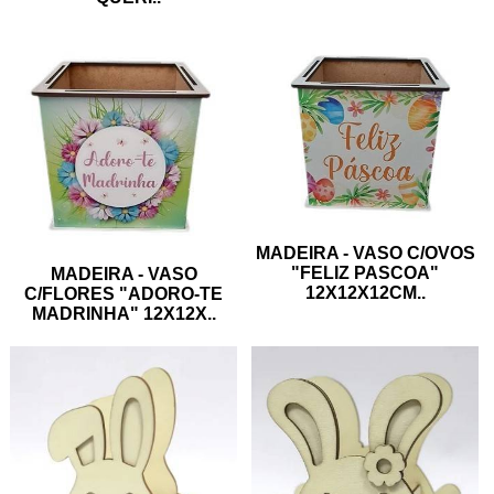
MADEIRA - VASO C/OVOS
"FELIZ PASCOA"
MADEIRA - VASO
12X12X12CM
..
C/FLORES "ADORO-TE
MADRINHA" 12X12X
..