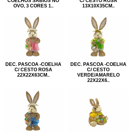
COELHOS SÁBIOS NO
C/ CESTO ROSA
OVO, 3 CORES 1
..
13X10X35CM
..
DEC. PASCOA -COELHA
DEC. PASCOA -COELHA
C/ CESTO ROSA
C/ CESTO
22X22X63CM
..
VERDE/AMARELO
22X22X6
..