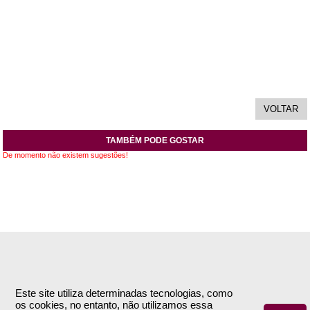
TAMBÉM PODE GOSTAR
De momento não existem sugestões!
INFORMAÇÕES
APOIO AO CLIENTE
Empresa
Encomendas & Pagamentos
Este site utiliza determinadas tecnologias, como
os cookies, no entanto, não utilizamos essa
Termos e Condições
Envio