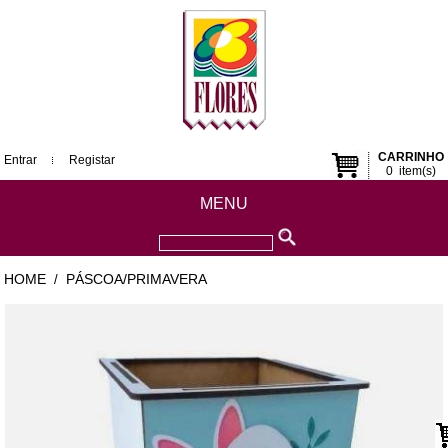
CARRINHO
Entrar
Registar
0
item(s)
MENU
HOME
PÁSCOA/PRIMAVERA
/