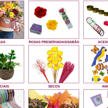
XAS
ROSAS PRESERVADAS/SABÃO
ACES
CIAIS
SECOS
AN