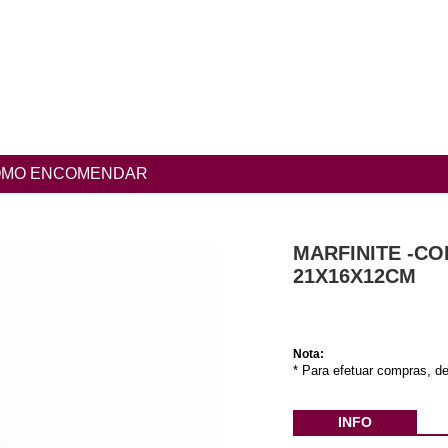
MO ENCOMENDAR
MARFINITE -C
21X16X12CM
Nota:
* Para efetuar compras, de
INFO