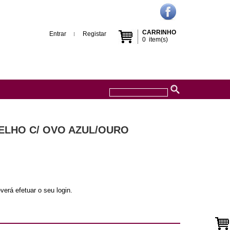
CARRINHO
Entrar
Registar
0
item(s)
OELHO C/ OVO AZUL/OURO
verá efetuar o seu login.