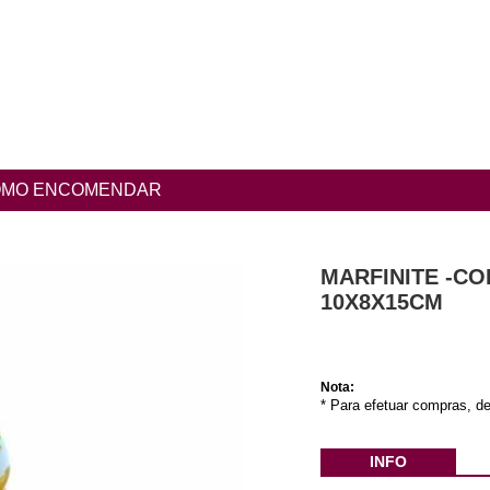
MO ENCOMENDAR
MARFINITE -C
10X8X15CM
Nota:
* Para efetuar compras, de
INFO