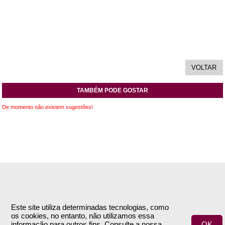
TAMBÉM PODE GOSTAR
De momento não existem sugestões!
INFORMAÇÕES
APOIO AO CLIENTE
Empresa
Encomendas & Pagamentos
Este site utiliza determinadas tecnologias, como
os cookies, no entanto, não utilizamos essa
Termos e Condições
Envio
informação para outros fins. Consulte a nossa
OK