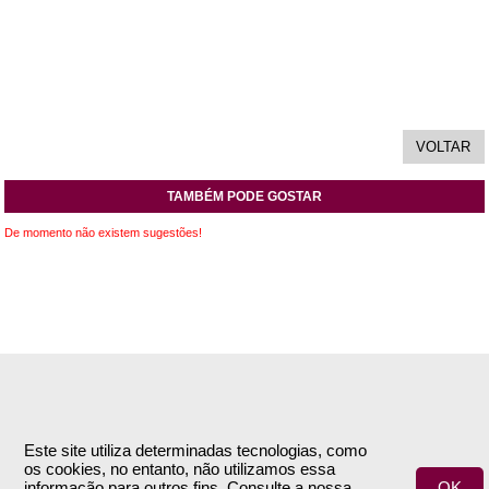
TAMBÉM PODE GOSTAR
De momento não existem sugestões!
INFORMAÇÕES
APOIO AO CLIENTE
Empresa
Encomendas & Pagamentos
Este site utiliza determinadas tecnologias, como
os cookies, no entanto, não utilizamos essa
Termos e Condições
Envio
informação para outros fins. Consulte a nossa
OK