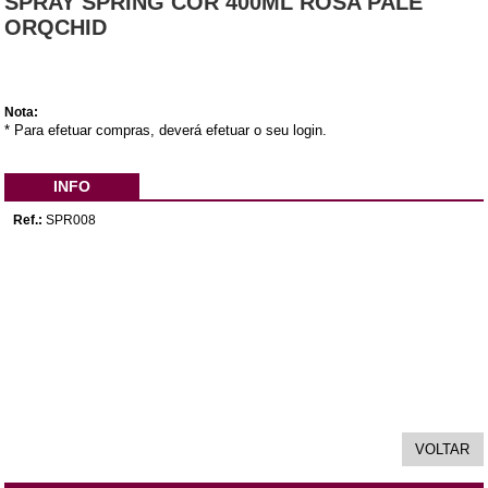
SPRAY SPRING COR 400ML ROSA PALE
ORQCHID
Nota:
* Para efetuar compras, deverá efetuar o seu login.
INFO
Ref.:
SPR008