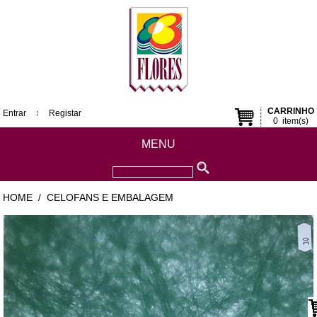
CARRINHO
Entrar
Registar
0
item(s)
MENU
HOME
CELOFANS E EMBALAGEM
/