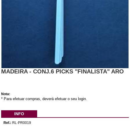
MADEIRA - CONJ.6 PICKS "FINALISTA" ARO
Nota:
* Para efetuar compras, deverá efetuar o seu login.
INFO
Ref.:
RL-PR0019