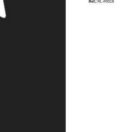
Ref.:
RL-P0018