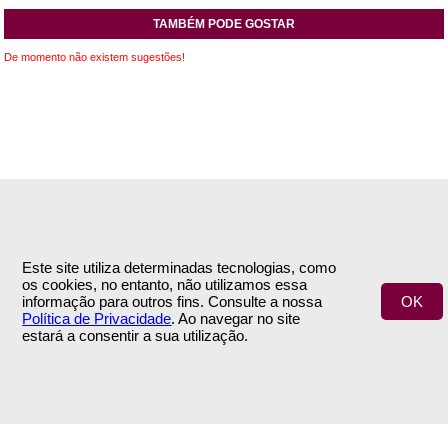
TAMBÉM PODE GOSTAR
De momento não existem sugestões!
INFORMAÇÕES
APOIO AO CLIENTE
Empresa
Encomendas & Pagamentos
Este site utiliza determinadas tecnologias, como
Termos e Condições
Envio
os cookies, no entanto, não utilizamos essa
Política de Privacidade
Trocas & Devoluções
informação para outros fins. Consulte a nossa
OK
Contactos
Política de Privacidade
. Ao navegar no site
estará a consentir a sua utilização.
ÁREA DE CLIENTE
SIGA-NOS
A Minha Conta
NEWSLETTER
© 2020 3 Flores | by
INOVAnet