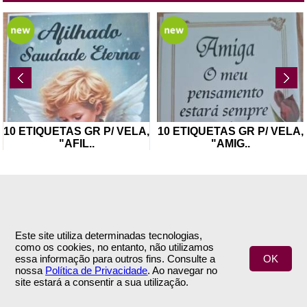
10 ETIQUETAS GR P/ VELA,
10 ETIQUETAS GR P/ VELA,
"AFIL
..
"AMIG
..
Este site utiliza determinadas tecnologias,
como os cookies, no entanto, não utilizamos
INFORMAÇÕES
APOIO AO CLIENTE
essa informação para outros fins. Consulte a
OK
nossa
Política de Privacidade
. Ao navegar no
Empresa
Encomendas & Pagamentos
site estará a consentir a sua utilização.
Termos e Condições
Envio
Política de Privacidade
Trocas & Devoluções