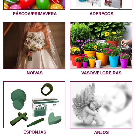
PÁSCOA/PRIMAVERA
ADEREÇOS
NOIVAS
VASOS/FLOREIRAS
ESPONJAS
ANJOS