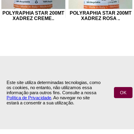
POLYRAPHIA STAR 200MT
POLYRAPHIA STAR 200MT
XADREZ CREME
..
XADREZ ROSA
..
INFORMAÇÕES
APOIO AO CLIENTE
Empresa
Encomendas & Pagamentos
Este site utiliza determinadas tecnologias, como
Termos e Condições
Envio
os cookies, no entanto, não utilizamos essa
Política de Privacidade
Trocas & Devoluções
informação para outros fins. Consulte a nossa
OK
Contactos
Política de Privacidade
. Ao navegar no site
estará a consentir a sua utilização.
ÁREA DE CLIENTE
SIGA-NOS
A Minha Conta
NEWSLETTER
© 2020 3 Flores | by
INOVAnet