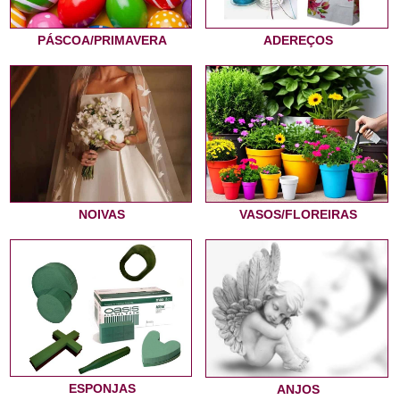
PÁSCOA/PRIMAVERA
ADEREÇOS
NOIVAS
VASOS/FLOREIRAS
ESPONJAS
ANJOS