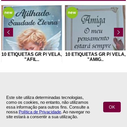
10 ETIQUETAS GR P/ VELA,
10 ETIQUETAS GR P/ VELA,
"AFIL
..
"AMIG
..
Este site utiliza determinadas tecnologias,
como os cookies, no entanto, não utilizamos
INFORMAÇÕES
APOIO AO CLIENTE
essa informação para outros fins. Consulte a
OK
nossa
Política de Privacidade
. Ao navegar no
Empresa
Encomendas & Pagamentos
site estará a consentir a sua utilização.
Termos e Condições
Envio
Política de Privacidade
Trocas & Devoluções