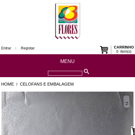
CARRINHO
Entrar
Registar
0
item(s)
MENU
HOME
CELOFANS E EMBALAGEM
/