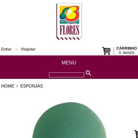
CARRINHO
Entrar
Registar
0
item(s)
MENU
HOME
ESPONJAS
/