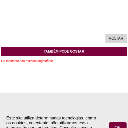
TAMBÉM PODE GOSTAR
De momento não existem sugestões!
INFORMAÇÕES
APOIO AO CLIENTE
Empresa
Encomendas & Pagamentos
Este site utiliza determinadas tecnologias, como
os cookies, no entanto, não utilizamos essa
Termos e Condições
Envio
informação para outros fins. Consulte a nossa
OK