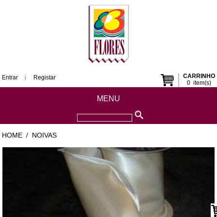
CARRINHO
Entrar
Registar
0
item(s)
MENU
HOME
NOIVAS
/