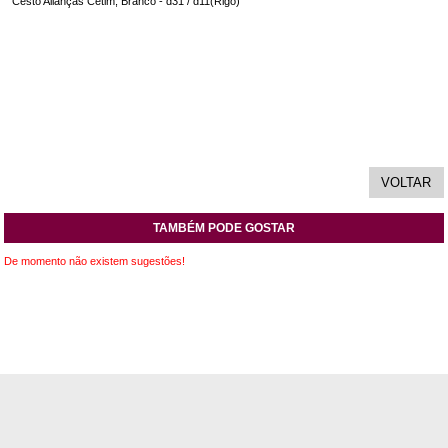
Cesto Alianças Cetim, Branco - d31 / d11(Rigo)
TAMBÉM PODE GOSTAR
De momento não existem sugestões!
INFORMAÇÕES
APOIO AO CLIENTE