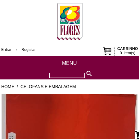
CARRINHO
Entrar
Registar
0
item(s)
MENU
HOME
CELOFANS E EMBALAGEM
/