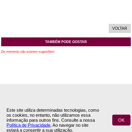
TAMBÉM PODE GOSTAR
De momento não existem sugestões!
INFORMAÇÕES
APOIO AO CLIENTE
Empresa
Este site utiliza determinadas tecnologias, como
Encomendas & Pagamentos
os cookies, no entanto, não utilizamos essa
Termos e Condições
Envio
informação para outros fins. Consulte a nossa
OK
Política de Privacidade
Trocas & Devoluções
Política de Privacidade
. Ao navegar no site
Contactos
estará a consentir a sua utilização.