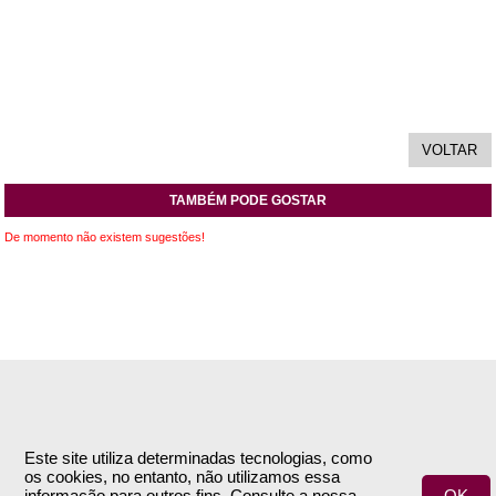
TAMBÉM PODE GOSTAR
De momento não existem sugestões!
INFORMAÇÕES
APOIO AO CLIENTE
Empresa
Encomendas & Pagamentos
Este site utiliza determinadas tecnologias, como
os cookies, no entanto, não utilizamos essa
Termos e Condições
Envio
informação para outros fins. Consulte a nossa
OK