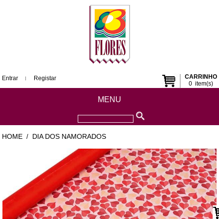
CARRINHO
Entrar
Registar
0
item(s)
MENU
HOME
DIA DOS NAMORADOS
/