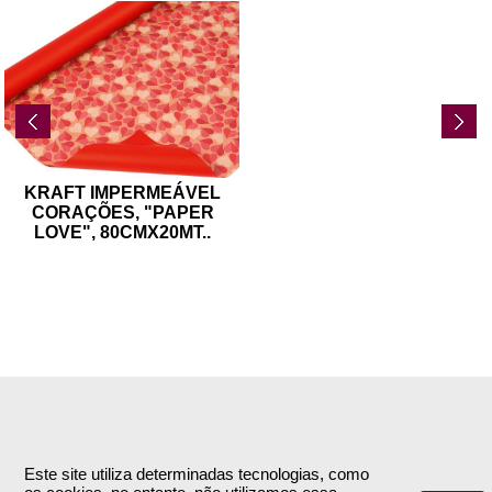
KRAFT IMPERMEÁVEL
CORAÇÕES, "PAPER
LOVE", 80CMX20MT
..
INFORMAÇÕES
APOIO AO CLIENTE
Empresa
Encomendas & Pagamentos
Este site utiliza determinadas tecnologias, como
Termos e Condições
Envio