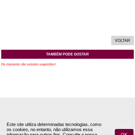
TAMBÉM PODE GOSTAR
De momento não existem sugestões!
INFORMAÇÕES
APOIO AO CLIENTE
Empresa
Encomendas & Pagamentos
Este site utiliza determinadas tecnologias, como
os cookies, no entanto, não utilizamos essa
Termos e Condições
Envio
informação para outros fins. Consulte a nossa
OK