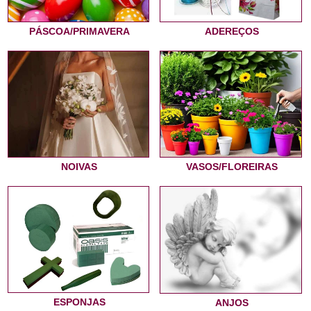
PÁSCOA/PRIMAVERA
ADEREÇOS
NOIVAS
VASOS/FLOREIRAS
ESPONJAS
ANJOS