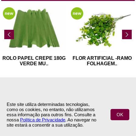
ROLO PAPEL CREPE 180G
FLOR ARTIFICIAL -RAMO
VERDE MU
..
FOLHAGEM
..
Este site utiliza determinadas tecnologias,
como os cookies, no entanto, não utilizamos
INFORMAÇÕES
APOIO AO CLIENTE
essa informação para outros fins. Consulte a
OK
nossa
Política de Privacidade
. Ao navegar no
Empresa
Encomendas & Pagamentos
site estará a consentir a sua utilização.
Termos e Condições
Envio
Política de Privacidade
Trocas & Devoluções