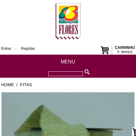
CARRINHO
Entrar
Registar
0
item(s)
MENU
HOME
FITAS
/