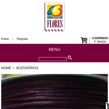
CARRINHO
Entrar
Registar
0
item(s)
MENU
HOME
ACESSÓRIOS
/