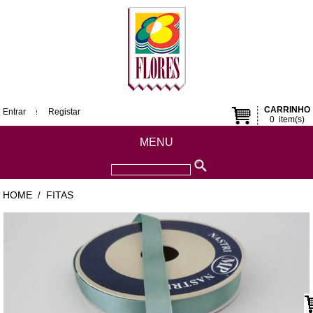
CARRINHO
Entrar
Registar
0
item(s)
MENU
HOME
FITAS
/