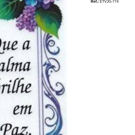
Ref.:
ETVJG-774