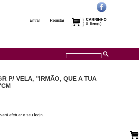
CARRINHO
Entrar
Registar
0
item(s)
R P/ VELA, "IRMÃO, QUE A TUA
X7CM
verá efetuar o seu login.