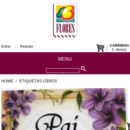
CARRINHO
Entrar
Registar
0
item(s)
MENU
HOME
ETIQUETAS CÍRIOS
/