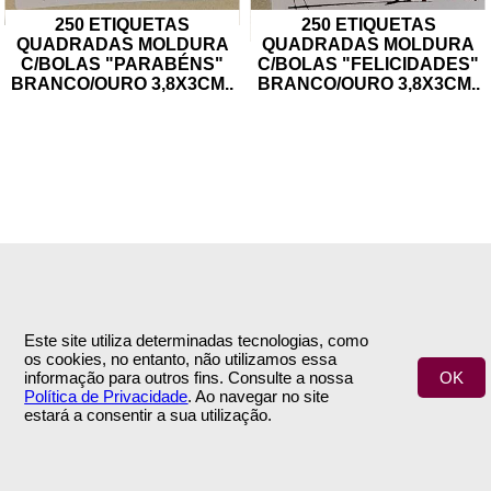
250 ETIQUETAS
250 ETIQUETAS
QUADRADAS MOLDURA
QUADRADAS MOLDURA
C/BOLAS "PARABÉNS"
C/BOLAS "FELICIDADES"
BRANCO/OURO 3,8X3CM
..
BRANCO/OURO 3,8X3CM
..
INFORMAÇÕES
APOIO AO CLIENTE
Empresa
Encomendas & Pagamentos
Este site utiliza determinadas tecnologias, como
Termos e Condições
Envio
os cookies, no entanto, não utilizamos essa
Política de Privacidade
Trocas & Devoluções
informação para outros fins. Consulte a nossa
OK
Contactos
Política de Privacidade
. Ao navegar no site
estará a consentir a sua utilização.
ÁREA DE CLIENTE
SIGA-NOS
A Minha Conta
NEWSLETTER