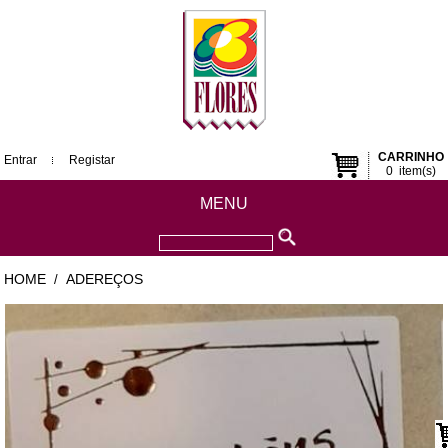
CARRINHO
Entrar
Registar
0
item(s)
MENU
HOME
ADEREÇOS
/