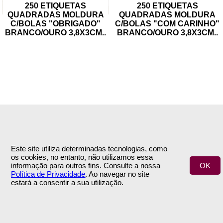
250 ETIQUETAS
250 ETIQUETAS
QUADRADAS MOLDURA
QUADRADAS MOLDURA
C/BOLAS "OBRIGADO"
C/BOLAS "COM CARINHO"
BRANCO/OURO 3,8X3CM
..
BRANCO/OURO 3,8X3CM
..
INFORMAÇÕES
APOIO AO CLIENTE
Empresa
Encomendas & Pagamentos
Este site utiliza determinadas tecnologias, como
Termos e Condições
Envio
os cookies, no entanto, não utilizamos essa
Política de Privacidade
Trocas & Devoluções
informação para outros fins. Consulte a nossa
OK
Contactos
Política de Privacidade
. Ao navegar no site
estará a consentir a sua utilização.
ÁREA DE CLIENTE
SIGA-NOS
A Minha Conta
NEWSLETTER
© 2020 3 Flores | by
INOVAnet