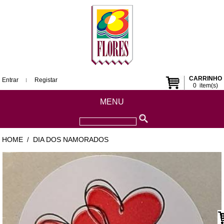
CARRINHO
Entrar
Registar
0
item(s)
MENU
HOME
DIA DOS NAMORADOS
/