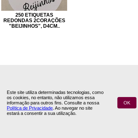
250 ETIQUETAS
REDONDAS 2CORAÇÕES
"BEIJINHOS", D4CM
..
INFORMAÇÕES
APOIO AO CLIENTE
Empresa
Encomendas & Pagamentos
Este site utiliza determinadas tecnologias, como
Termos e Condições
Envio
os cookies, no entanto, não utilizamos essa
Política de Privacidade
Trocas & Devoluções
informação para outros fins. Consulte a nossa
OK
Contactos
Política de Privacidade
. Ao navegar no site
estará a consentir a sua utilização.
ÁREA DE CLIENTE
SIGA-NOS
A Minha Conta
NEWSLETTER
© 2020 3 Flores | by
INOVAnet