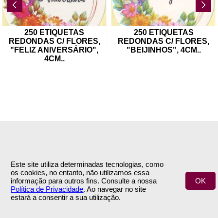
250 ETIQUETAS
250 ETIQUETAS
REDONDAS C/ FLORES,
REDONDAS C/ FLORES,
"FELIZ ANIVERSÁRIO",
"BEIJINHOS", 4CM
..
4CM
..
INFORMAÇÕES
APOIO AO CLIENTE
Empresa
Encomendas & Pagamentos
Este site utiliza determinadas tecnologias, como
Termos e Condições
Envio
os cookies, no entanto, não utilizamos essa
Política de Privacidade
Trocas & Devoluções
informação para outros fins. Consulte a nossa
OK
Contactos
Política de Privacidade
. Ao navegar no site
estará a consentir a sua utilização.
ÁREA DE CLIENTE
SIGA-NOS
A Minha Conta