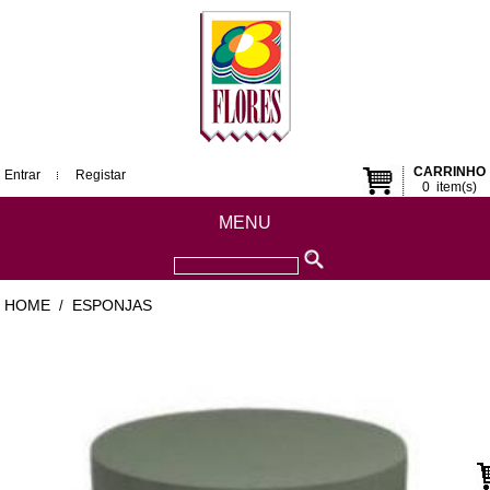
CARRINHO
Entrar
Registar
0
item(s)
MENU
HOME
ESPONJAS
/