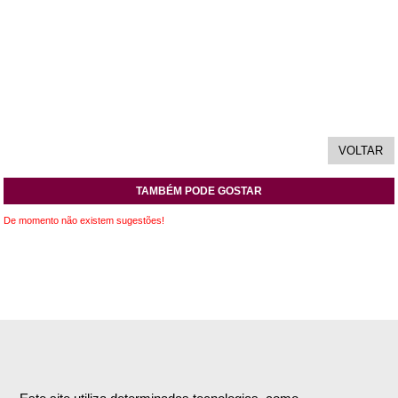
TAMBÉM PODE GOSTAR
De momento não existem sugestões!
INFORMAÇÕES
APOIO AO CLIENTE
Empresa
Encomendas & Pagamentos