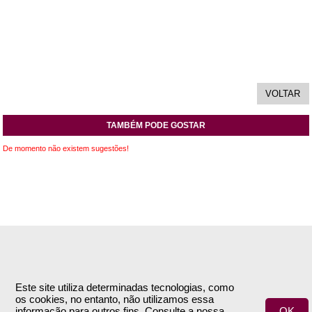
TAMBÉM PODE GOSTAR
De momento não existem sugestões!
INFORMAÇÕES
APOIO AO CLIENTE
Empresa
Encomendas & Pagamentos
Este site utiliza determinadas tecnologias, como
os cookies, no entanto, não utilizamos essa
Termos e Condições
Envio
informação para outros fins. Consulte a nossa
OK