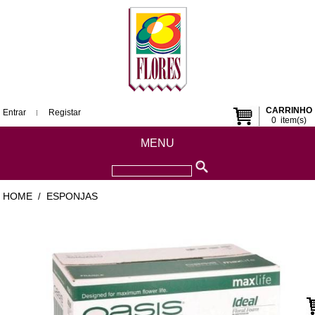
CARRINHO
Entrar
Registar
0
item(s)
MENU
HOME
ESPONJAS
/