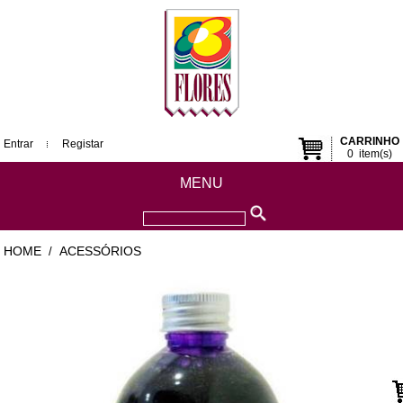
CARRINHO
Entrar
Registar
0
item(s)
MENU
HOME
ACESSÓRIOS
/