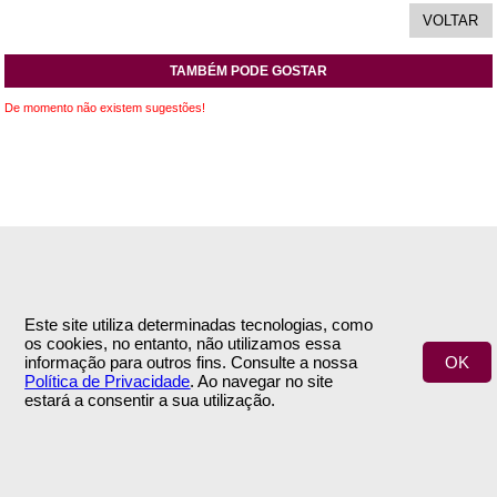
TAMBÉM PODE GOSTAR
De momento não existem sugestões!
INFORMAÇÕES
APOIO AO CLIENTE
Este site utiliza determinadas tecnologias, como
Empresa
Encomendas & Pagamentos
os cookies, no entanto, não utilizamos essa
Termos e Condições
Envio
informação para outros fins. Consulte a nossa
OK
Política de Privacidade
Trocas & Devoluções
Política de Privacidade
. Ao navegar no site
Contactos
estará a consentir a sua utilização.
ÁREA DE CLIENTE
SIGA-NOS
A Minha Conta
NEWSLETTER