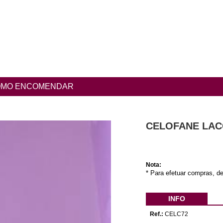
MO ENCOMENDAR
CELOFANE LAC
Nota:
* Para efetuar compras, de
INFO
Ref.:
CELC72