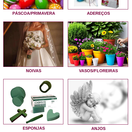
PÁSCOA/PRIMAVERA
ADEREÇOS
NOIVAS
VASOS/FLOREIRAS
ESPONJAS
ANJOS