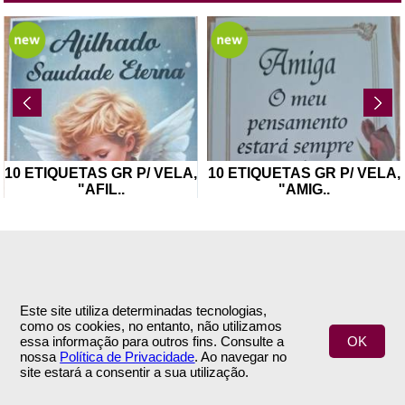
10 ETIQUETAS GR P/ VELA,
10 ETIQUETAS GR P/ VELA,
"AFIL
..
"AMIG
..
Este site utiliza determinadas tecnologias,
como os cookies, no entanto, não utilizamos
INFORMAÇÕES
APOIO AO CLIENTE
essa informação para outros fins. Consulte a
OK
nossa
Política de Privacidade
. Ao navegar no
Empresa
Encomendas & Pagamentos
site estará a consentir a sua utilização.
Termos e Condições
Envio
Política de Privacidade
Trocas & Devoluções