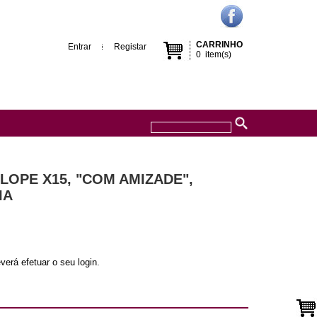
CARRINHO
Entrar
Registar
0
item(s)
OPE X15, "COM AMIZADE",
IA
verá efetuar o seu login.