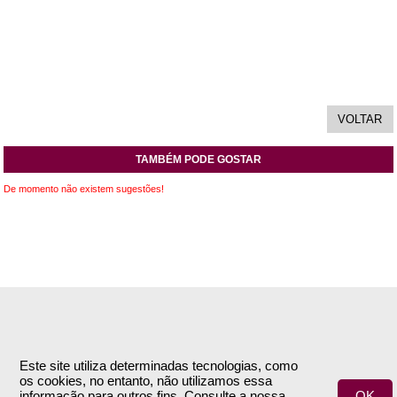
TAMBÉM PODE GOSTAR
De momento não existem sugestões!
INFORMAÇÕES
APOIO AO CLIENTE
Empresa
Encomendas & Pagamentos
Este site utiliza determinadas tecnologias, como
os cookies, no entanto, não utilizamos essa
Termos e Condições
Envio
informação para outros fins. Consulte a nossa
OK