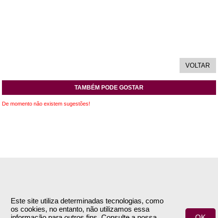
TAMBÉM PODE GOSTAR
De momento não existem sugestões!
INFORMAÇÕES
APOIO AO CLIENTE
Empresa
Encomendas & Pagamentos
Este site utiliza determinadas tecnologias, como
os cookies, no entanto, não utilizamos essa
Termos e Condições
Envio
informação para outros fins. Consulte a nossa
OK