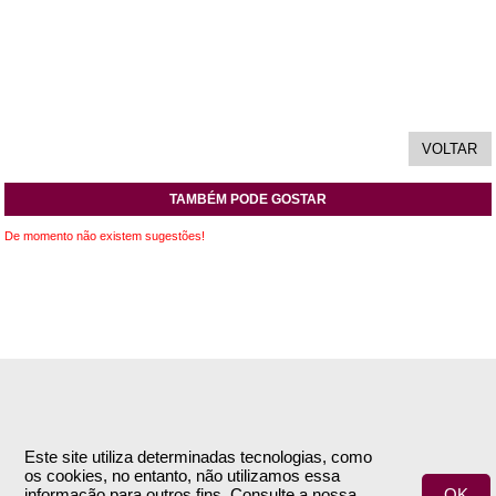
TAMBÉM PODE GOSTAR
De momento não existem sugestões!
INFORMAÇÕES
APOIO AO CLIENTE
Empresa
Encomendas & Pagamentos
Este site utiliza determinadas tecnologias, como
os cookies, no entanto, não utilizamos essa
Termos e Condições
Envio
informação para outros fins. Consulte a nossa
OK