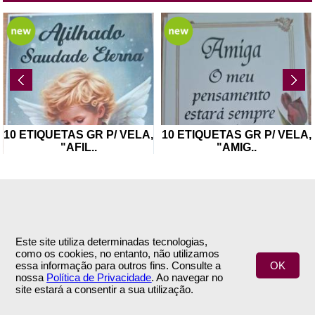
10 ETIQUETAS GR P/ VELA,
10 ETIQUETAS GR P/ VELA,
"AFIL
..
"AMIG
..
Este site utiliza determinadas tecnologias,
como os cookies, no entanto, não utilizamos
INFORMAÇÕES
APOIO AO CLIENTE
essa informação para outros fins. Consulte a
OK
nossa
Política de Privacidade
. Ao navegar no
Empresa
Encomendas & Pagamentos
site estará a consentir a sua utilização.
Termos e Condições
Envio
Política de Privacidade
Trocas & Devoluções