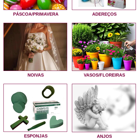
PÁSCOA/PRIMAVERA
ADEREÇOS
NOIVAS
VASOS/FLOREIRAS
ESPONJAS
ANJOS