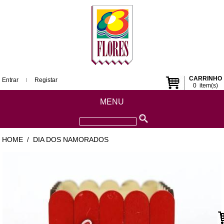
CARRINHO
Entrar
Registar
0
item(s)
MENU
HOME
DIA DOS NAMORADOS
/