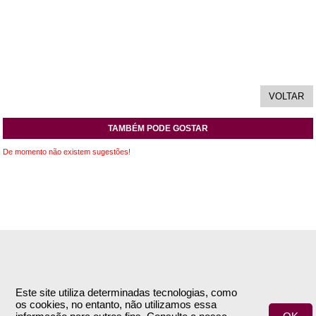
TAMBÉM PODE GOSTAR
De momento não existem sugestões!
INFORMAÇÕES
APOIO AO CLIENTE
Empresa
Encomendas & Pagamentos
Este site utiliza determinadas tecnologias, como
os cookies, no entanto, não utilizamos essa
Termos e Condições
Envio