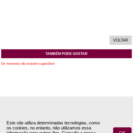
TAMBÉM PODE GOSTAR
De momento não existem sugestões!
INFORMAÇÕES
APOIO AO CLIENTE
Empresa
Encomendas & Pagamentos
Este site utiliza determinadas tecnologias, como
os cookies, no entanto, não utilizamos essa
Termos e Condições
Envio
informação para outros fins. Consulte a nossa
OK