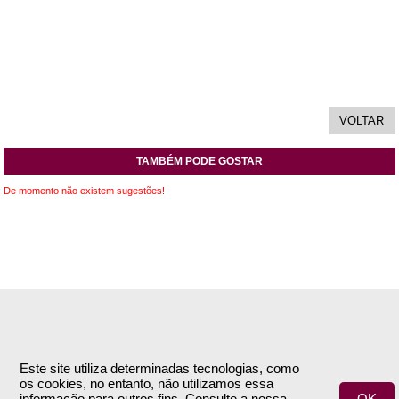
TAMBÉM PODE GOSTAR
De momento não existem sugestões!
INFORMAÇÕES
APOIO AO CLIENTE
Empresa
Encomendas & Pagamentos
Este site utiliza determinadas tecnologias, como
os cookies, no entanto, não utilizamos essa
Termos e Condições
Envio
informação para outros fins. Consulte a nossa
OK